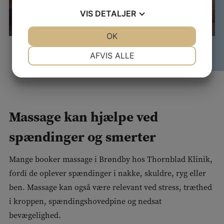
VIS
DETALJER
JA
NEJ
OK
JA
NEJ
NØDVENDIGE
PRÆFERENCER
AFVIS ALLE
JA
NEJ
JA
NEJ
MARKETING
STATISTIK
Massage kan hjælpe ved
spændinger og smerter
Mange booker massage i Brøndby hos Thornblad Klinik,
fordi de oplever spændinger i nakke, skuldre, ryg eller
ben. Massage kan også være relevant ved stress, træthed
i kroppen, spændingshovedpine og nedsat
bevægelighed.