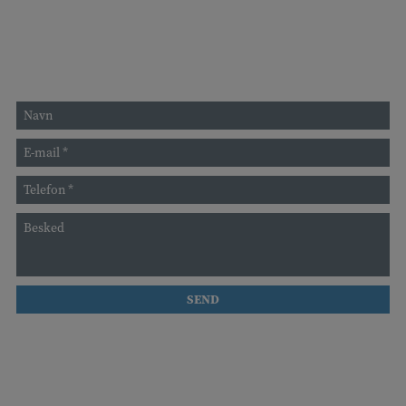
Send mig en besked
Betaling:
Kontanter eller mobilepay og betalingskort
Sitemap